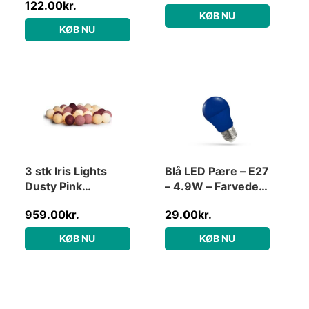
122.00
kr.
KØB NU
KØB NU
3 stk Iris Lights
Blå LED Pære – E27
Dusty Pink
– 4.9W – Farvede
lyskæde, 20 kugler
Pære
959.00
kr.
29.00
kr.
KØB NU
KØB NU