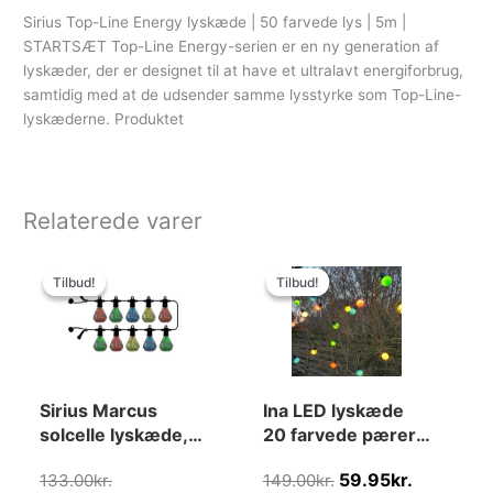
Sirius Top-Line Energy lyskæde | 50 farvede lys | 5m |
STARTSÆT Top-Line Energy-serien er en ny generation af
lyskæder, der er designet til at have et ultralavt energiforbrug,
samtidig med at de udsender samme lysstyrke som Top-Line-
lyskæderne. Produktet
Relaterede varer
Den
Den
Den
Den
oprindelige
aktuelle
oprindelige
aktuelle
Tilbud!
Tilbud!
Tilbud!
Tilbud!
pris
pris
pris
pris
var:
er:
var:
er:
133.00kr..
122.00kr..
149.00kr..
59.95kr..
Sirius Marcus
Ina LED lyskæde
solcelle lyskæde,
20 farvede pærer
farvede pærer,
5m
59.95
kr.
133.00
kr.
149.00
kr.
forlængersæt