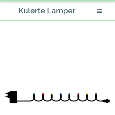
Gå
Kulørte Lamper
til
indholdet