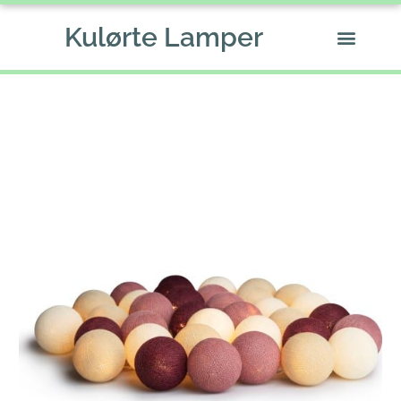
Gå
Kulørte Lamper
til
indholdet