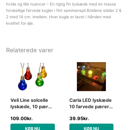
hvide og lilla nuancer – En rigtig fin lyskæde med en masse
forskellige farvede kugler i fint sammenspil.Boldene sidder 2 &
2 med 14 cm. imellem. Hver kugle er lavet i hånden med
kvalitet for øje.
Relaterede varer
Veli Line solcelle
Carla LED lyskæde
lyskæde, 10 pærer,
10 farvede pærer
farvede pærer
3m
109.00
kr.
39.95
kr.
KØB NU
KØB NU