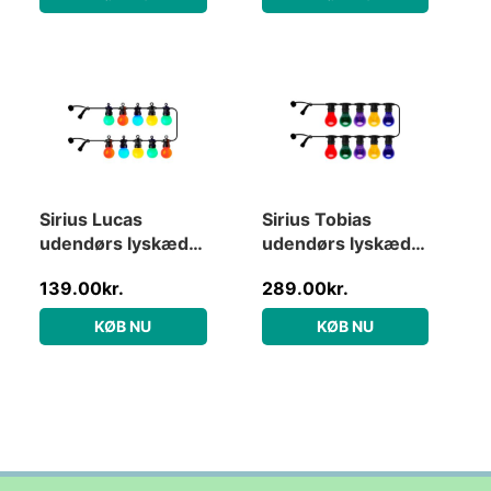
Sirius Lucas
Sirius Tobias
udendørs lyskæde,
udendørs lyskæde,
farvede pærer,
farvede pærer,
139.00
kr.
289.00
kr.
forlængersæt
forlængersæt
KØB NU
KØB NU