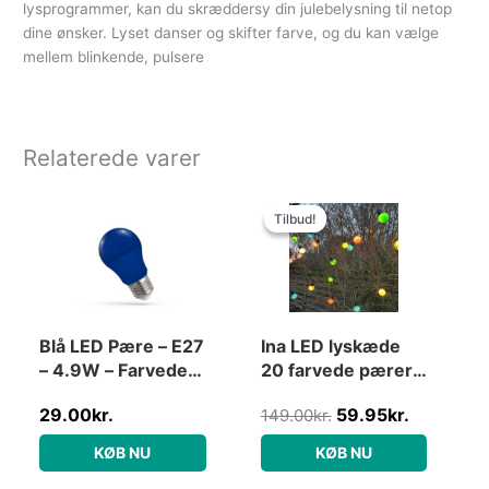
lysprogrammer, kan du skræddersy din julebelysning til netop
dine ønsker. Lyset danser og skifter farve, og du kan vælge
mellem blinkende, pulsere
Relaterede varer
Den
Den
oprindelige
aktuelle
Tilbud!
Tilbud!
pris
pris
var:
er:
149.00kr..
59.95kr..
Blå LED Pære – E27
Ina LED lyskæde
– 4.9W – Farvede
20 farvede pærer
Pære
5m
29.00
kr.
59.95
kr.
149.00
kr.
KØB NU
KØB NU