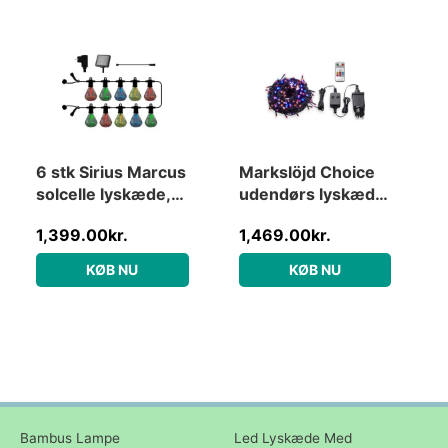
6 stk Sirius Marcus
Markslöjd Choice
solcelle lyskæde,
udendørs lyskæde,
farvede pærer,
200 farvede lys, 3
1,399.00
kr.
1,469.00
kr.
startsæt
meter
KØB NU
KØB NU
Bambus Lampe
Led Lyskæde Med