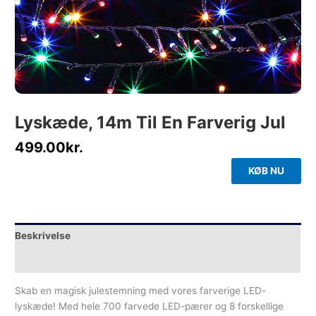
Lyskæde, 14m Til En Farverig Jul
499.00
kr.
KØB NU
Beskrivelse
Yderligere information
Skab en magisk julestemning med vores farverige LED-
lyskæde! Med hele 700 farvede LED-pærer og 8 forskellige