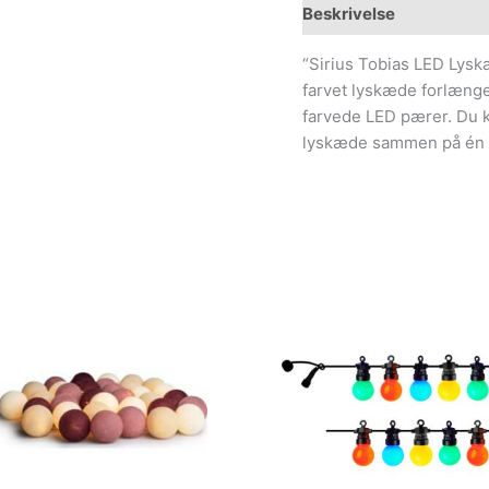
Beskrivelse
Yderliger
“Sirius Tobias LED Lys
farvet lyskæde forlænge
farvede LED pærer. Du k
lyskæde sammen på én t