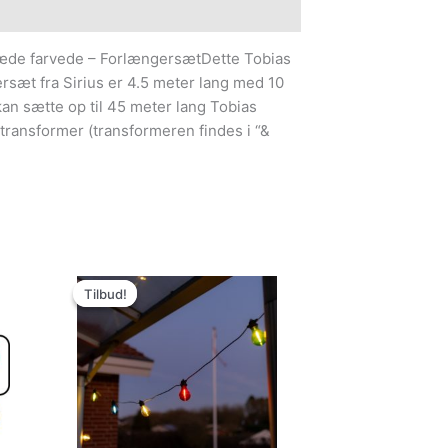
e information
kæde farvede – ForlængersætDette Tobias
rsæt fra Sirius er 4.5 meter lang med 10
an sætte op til 45 meter lang Tobias
ransformer (transformeren findes i “&
Den
Den
oprindelige
aktuelle
Tilbud!
Tilbud!
pris
pris
var:
er:
299.00kr..
99.95kr..