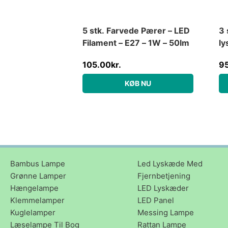
5 stk. Farvede Pærer – LED
3 
Filament – E27 – 1W – 50lm
ly
105.00
kr.
9
KØB NU
Bambus Lampe
Led Lyskæde Med
Grønne Lamper
Fjernbetjening
Hængelampe
LED Lyskæder
Klemmelamper
LED Panel
Kuglelamper
Messing Lampe
Læselampe Til Bog
Rattan Lampe