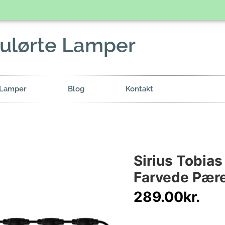
ulørte Lamper
 Lamper
Blog
Kontakt
Sirius Tobia
Farvede Pære
289.00
kr.