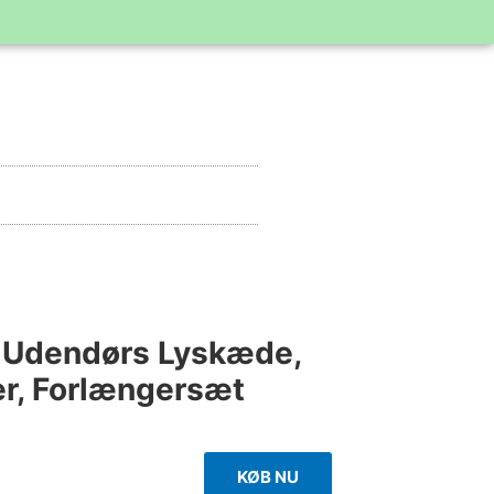
s Udendørs Lyskæde,
r, Forlængersæt
KØB NU