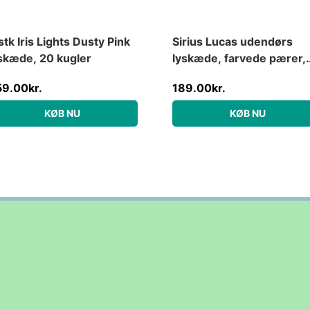
stk Iris Lights Dusty Pink
Sirius Lucas udendørs
skæde, 20 kugler
lyskæde, farvede pærer,
startsæt
59.00
kr.
189.00
kr.
KØB NU
KØB NU