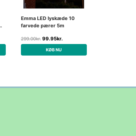
Emma LED lyskæde 10
farvede pærer 5m
99.95
kr.
299.00
kr.
KØB NU