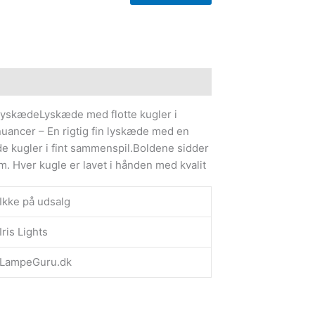
e information
 lyskædeLyskæde med flotte kugler i
a nuancer – En rigtig fin lyskæde med en
de kugler i fint sammenspil.Boldene sidder
. Hver kugle er lavet i hånden med kvalit
Ikke på udsalg
Iris Lights
LampeGuru.dk