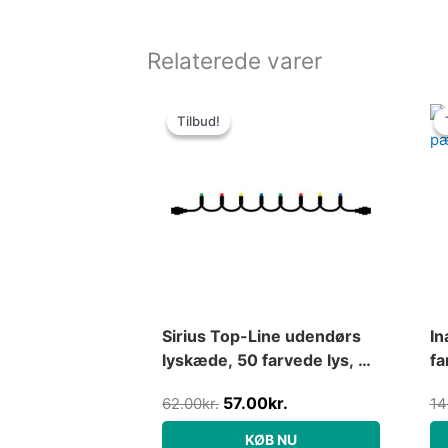
Relaterede varer
Den
Den
oprindelige
aktuelle
Tilbud!
Tilbud!
pris
pris
var:
er:
62.00kr..
57.00kr..
Sirius Top-Line udendørs
In
lyskæde, 50 farvede lys, 5
fa
meter, forlænger
57.00
kr.
62.00
kr.
14
KØB NU