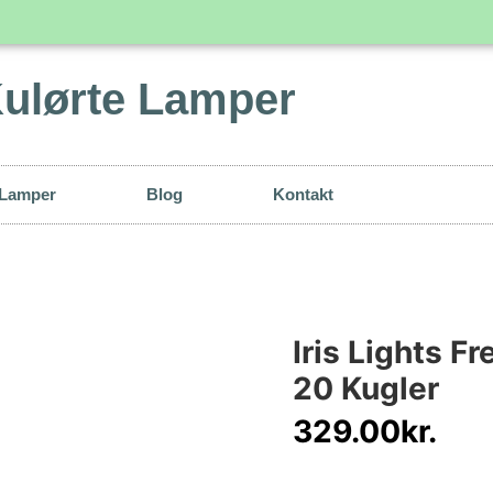
ulørte Lamper
 Lamper
Blog
Kontakt
Iris Lights F
20 Kugler
329.00
kr.