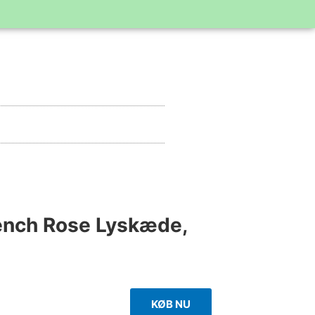
rench Rose Lyskæde,
KØB NU