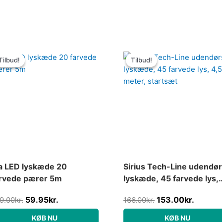
Den
Den
Den
Den
oprindelige
aktuelle
oprindelige
aktuell
Tilbud!
Tilbud!
Tilbud!
Tilbud!
pris
pris
pris
pris
var:
er:
var:
er:
149.00kr..
59.95kr..
166.00kr..
153.00k
a LED lyskæde 20
Sirius Tech-Line udendø
rvede pærer 5m
lyskæde, 45 farvede lys,
4,5 meter, startsæt
59.95
kr.
153.00
kr.
9.00
kr.
166.00
kr.
KØB NU
KØB NU