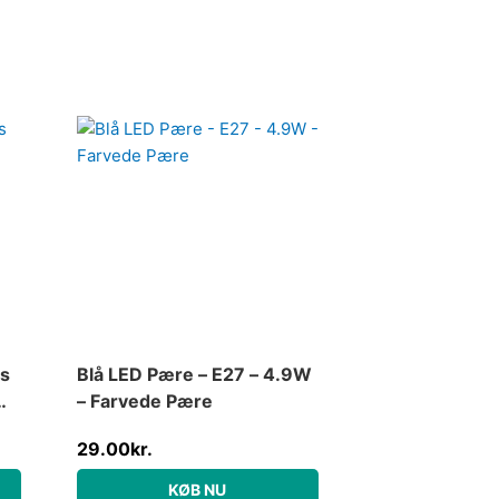
e
r..
rs
Blå LED Pære – E27 – 4.9W
– Farvede Pære
29.00
kr.
KØB NU