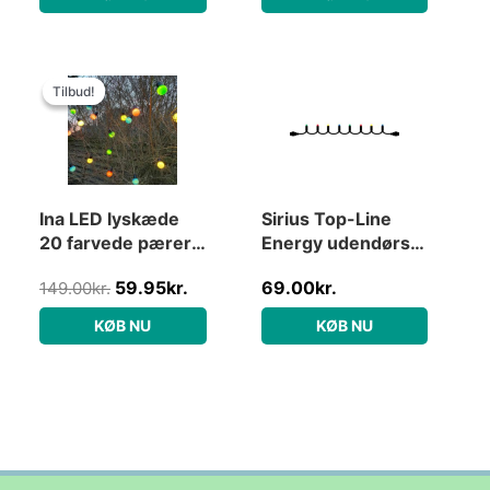
Den
Den
oprindelige
aktuelle
Tilbud!
Tilbud!
pris
pris
var:
er:
149.00kr..
59.95kr..
Ina LED lyskæde
Sirius Top-Line
20 farvede pærer
Energy udendørs
5m
lyskæde, 50
59.95
kr.
69.00
kr.
149.00
kr.
farvede lys, 5
meter, forlænger
KØB NU
KØB NU