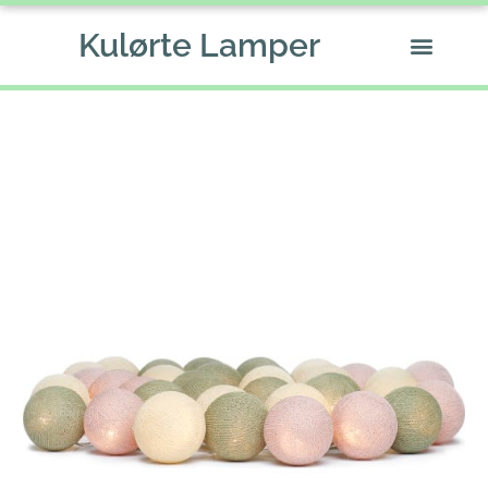
Gå
Kulørte Lamper
til
indholdet