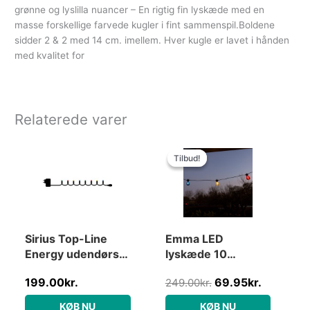
grønne og lyslilla nuancer – En rigtig fin lyskæde med en
masse forskellige farvede kugler i fint sammenspil.Boldene
sidder 2 & 2 med 14 cm. imellem. Hver kugle er lavet i hånden
med kvalitet for
Relaterede varer
Den
Den
oprindelige
aktuelle
Tilbud!
Tilbud!
pris
pris
var:
er:
249.00kr..
69.95kr.
Sirius Top-Line
Emma LED
Energy udendørs
lyskæde 10
lyskæde, 50
farvede pærer 5m
199.00
kr.
69.95
kr.
249.00
kr.
farvede lys, 5
forlængersæt
meter, startsæt
KØB NU
KØB NU